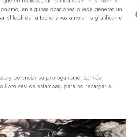
que en realidad, siii lo miramos!!! Y, si bien no
gonismo, en algunas ocasiones puede generar un
r el look de tu techo y vas a notar lo gratificante
mpas y potenciar su protoganismo. Lo más
 libre casi de estampas, para no recargar el
.