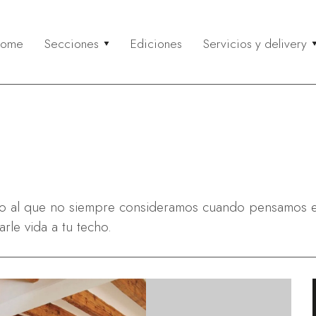
ome
Secciones
Ediciones
Servicios y delivery
eflexión
Gourmet
Servicios y 
Co
ctualidad & Reflexión
Paseos & Gastronomía
Buscá un serv
Entr
olidaridad
Recetas
Recomendá un
Mi c
ustentabilidad
Anunciá tu ser
Neg
Via
Rela
ado al que no siempre consideramos cuando pensamos 
rle vida a tu techo.