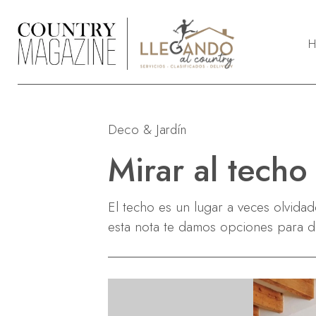
H
LifeStyle
R
Deportes
A
Deco & Jardín
Deco & Jardín
S
Moda & Front Row
S
Mirar al techo
Body & Soul
Mascotas
El techo es un lugar a veces olvid
Entretenimiento
esta nota te damos opciones para da