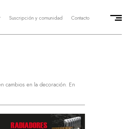
Suscripción y comunidad
Contacto
delivery
munidad CMAG
icio
evistas & Personajes
 servicio
asa en el Country
vicio
ocios & Emprendedores
jeros & Corresponsales
tos en primera persona
en cambios en la decoración. En