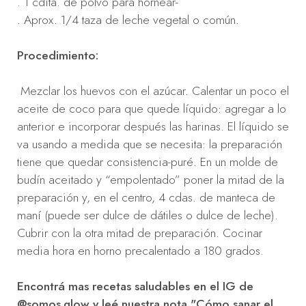
. 1 cdita. de polvo para hornear-
. Aprox. 1/4 taza de leche vegetal o común.
Procedimiento:
Mezclar los huevos con el azúcar. Calentar un poco el
aceite de coco para que quede líquido: agregar a lo
anterior e incorporar después las harinas. El líquido se
va usando a medida que se necesita: la preparación
tiene que quedar consistencia-puré. En un molde de
budín aceitado y “empolentado” poner la mitad de la
preparación y, en el centro, 4 cdas. de manteca de
maní (puede ser dulce de dátiles o dulce de leche).
Cubrir con la otra mitad de preparación. Cocinar
media hora en horno precalentado a 180 grados.
Encontrá mas recetas saludables en el IG de
@somos.glow
y leé nuestra nota "Cómo sanar el