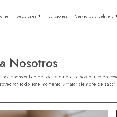
ome
Secciones
Ediciones
Servicios y delivery
eflexión
Gourmet
Servicios y 
Co
ctualidad & Reflexión
Paseos & Gastronomía
Buscá un serv
Entr
olidaridad
Recetas
Recomendá un
Mi c
ustentabilidad
Anunciá tu ser
Neg
a Nosotros
Via
Rela
no tenemos tiempo, de que no estamos nunca en casa, 
vechar todo este momento y tratar siempre de sacar l