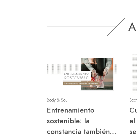
A
Body & Soul
Bod
Entrenamiento
Cu
sostenible: la
el
constancia también
se