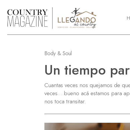
H
LifeStyle
R
Deportes
A
Body & Soul
Deco & Jardín
S
Moda & Front Row
S
Un tiempo par
Body & Soul
Mascotas
Cuantas veces nos quejamos de que 
Entretenimiento
veces….bueno acá estamos para apro
nos toca transitar.