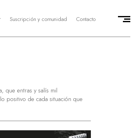
Suscripción y comunidad
Contacto
delivery
munidad CMAG
icio
evistas & Personajes
 servicio
asa en el Country
vicio
ocios & Emprendedores
jeros & Corresponsales
tos en primera persona
que entras y salís mil
o positivo de cada situación que