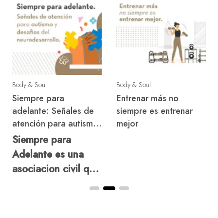
Body & Soul
Body & Soul
Siempre para
Entrenar más no
adelante: Señales de
siempre es entrenar
atención para autismo
mejor
y desafios del
Siempre para
neurodesarrollo
Adelante es una
asociacion civil que
acompaña a las
familias frente a los
desafíos del