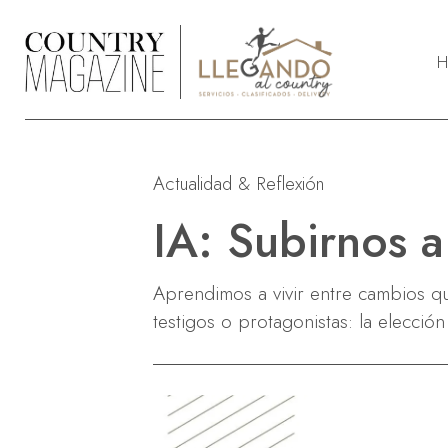
H
LifeStyle
R
Deportes
A
Actualidad & Reflexión
Deco & Jardín
S
Moda & Front Row
S
IA: Subirnos a
Body & Soul
Mascotas
Aprendimos a vivir entre cambios que
Entretenimiento
testigos o protagonistas: la elección