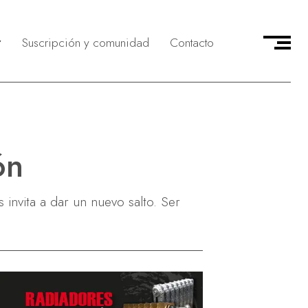
Suscripción y comunidad
Contacto
delivery
munidad CMAG
icio
evistas & Personajes
 servicio
asa en el Country
vicio
ocios & Emprendedores
ón
jeros & Corresponsales
tos en primera persona
 invita a dar un nuevo salto. Ser