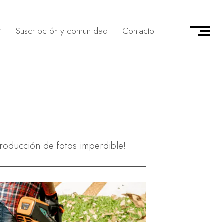
Suscripción y comunidad
Contacto
delivery
munidad CMAG
icio
evistas & Personajes
 servicio
asa en el Country
vicio
ocios & Emprendedores
jeros & Corresponsales
tos en primera persona
producción de fotos imperdible!