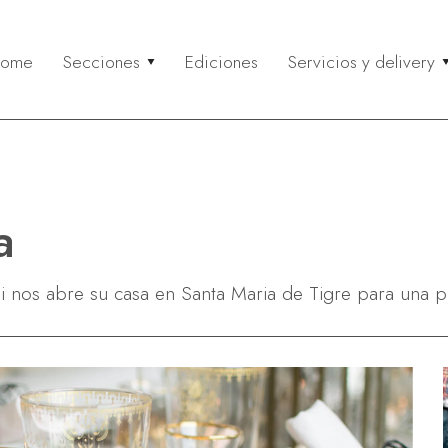
ome
Secciones
Ediciones
Servicios y delivery
eflexión
Gourmet
Servicios y 
Co
ctualidad & Reflexión
Paseos & Gastronomía
Buscá un serv
Entr
olidaridad
Recetas
Recomendá un
Mi c
ustentabilidad
Anunciá tu ser
Neg
a
Via
Rela
ni nos abre su casa en Santa Maria de Tigre para una 