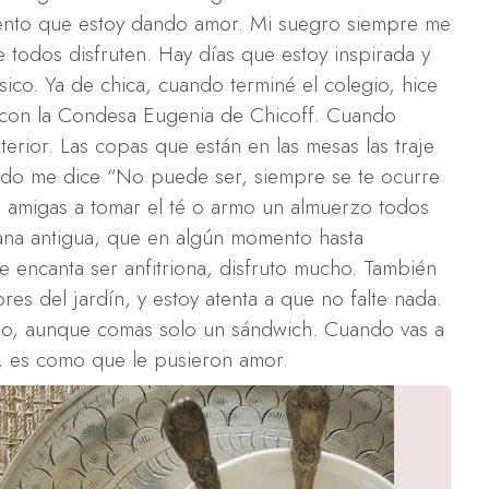
Siento que estoy dando amor. Mi suegro siempre me
e todos disfruten. Hay días que estoy inspirada y
ico. Ya de chica, cuando terminé el colegio, hice
 con la Condesa Eugenia de Chicoff. Cuando
terior. Las copas que están en las mesas las traje
ido me dice “No puede ser, siempre se te ocurre
is amigas a tomar el té o armo un almuerzo todos
na antigua, que en algún momento hasta
 encanta ser anfitriona, disfruto mucho. También
es del jardín, y estoy atenta a que no falte nada.
odo, aunque comas solo un sándwich. Cuando vas a
a, es como que le pusieron amor.