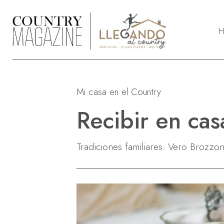
H
LifeStyle
R
Deportes
A
Mi casa en el Country
Deco & Jardín
S
Moda & Front Row
S
Recibir en cas
Body & Soul
Mascotas
Tradiciones familiares. Vero Brozzo
Entretenimiento